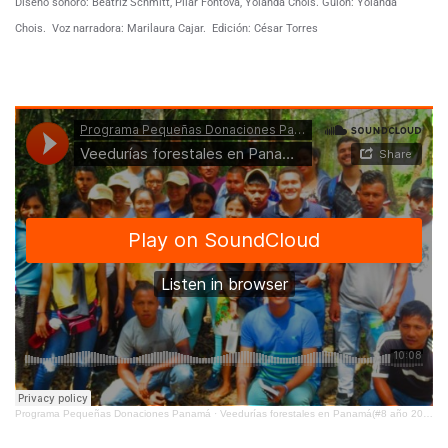
Diseño sonoro: Beatriz Schmitt, Pilar Fontova, Yolanda Chois. Guión: Yolanda
Chois.
Voz narradora: Marilaura Cajar.
Edición: César Torres
Programa Pequeñas Donaciones Panamá
·
Veedurías forestales en Panamá(#8 año 2019)